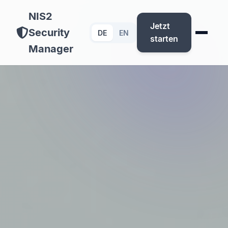
NIS2
Jetzt
Security
DE
EN
starten
Manager