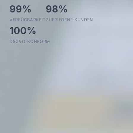
99%
98%
VERFÜGBARKEIT
ZUFRIEDENE KUNDEN
100%
DSGVO-KONFORM